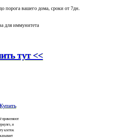
о порога вашего дома, сроки от 7дн.
ва для иммунитета
ить тут <<
Купить
Её применяют
ркулез, и
ту клеток
Оказывает