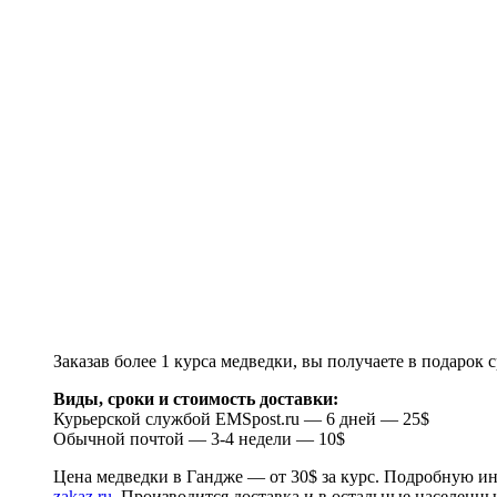
Желчь медведя настойка
Купит
тут(нажать)
применяется при диабете, болезнях печени, кишеч
гастрите, язвах, желчном рефлюксе, различных о
болезни обмена веществ, облысении, панкреатите,
остеохондрозе, радикулите, подагре, ревматизме, 
простатите
Купить настойку медвежьей желчи
Заказав более 1 курса медведки, вы получаете в подарок 
Виды, сроки и стоимость доставки:
Курьерской службой EMSpost.ru — 6 дней — 25$
Обычной почтой — 3-4 недели — 10$
Цена медведки в Гандже — от 30$ за курс. Подробную и
zakaz.ru
. Производится доставка и в остальные населенн