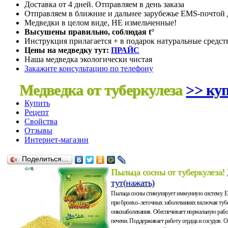
Доставка от 4 дней. Отправляем в день заказа
Отправляем в ближние и дальнее зарубежье EMS-почтой д
Медведки в целом виде, НЕ измельченные!
Высушены правильно, соблюдая t°
Инструкция прилагается + в подарок натуральные средст
Цены на медведку тут:
ПРАЙС
Наша медведка экологически чистая
Закажите консультацию по телефону
Медведка от туберкулеза
>> куп
Купить
Рецепт
Свойства
Отзывы
Интернет-магазин
Поделиться…
Пыльца сосны от туберкулеза!
тут(нажать)
Пыльца сосны стимулирует иммунную систему. 
при бронхо–легочных заболеваниях включая тубе
онкозаболевания. Обеспечивает нормальную рабо
печени. Поддерживает работу сердца и сосудов. 