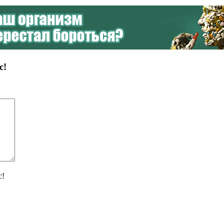
с!
с!