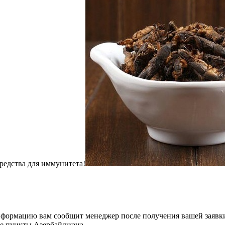
ь
ника,
пухолях,
колите,
средства для иммунитета!
нформацию вам сообщит менеджер после получения вашей заявк
ые пункты Азербайджана.