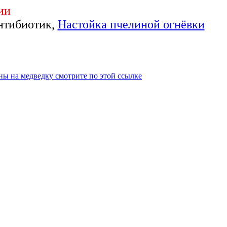
ии
нтибиотик,
Настойка пчелиной огнёвки
ны на медведку смотрите по этой ссылке