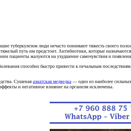
о выявления
ови или
ностика в
иная
вшие туберкулезом люди нечасто понимают тяжесть своего полож
 тяжелый путь им предстоит. Антибиотики, которые назначаются 
ка ферментов
ечении пациенты жалуются на ухудшение самочувствия и появлен
обактерии
крытия,
аболевания способно быстро привести к печальным последствиям
ванию
едства. Сушеная
азиатская медведка
— одно из наиболее сильных
эффекты и негативное влияние на организм исключены.
блоко)
тва
системы,
суставов.
я в сутавах