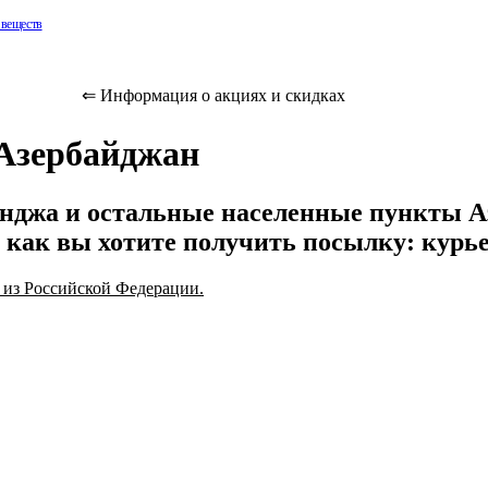
 веществ
а!
⇐ Информация о акциях и скидках
являющуюся
следования
 Азербайджан
е, стойкую к
ха.
Гянджа и остальные населенные пункты 
в, как вы хотите получить посылку: курь
ив
 из Российской Федерации.
их и др.
разование
ли
аверн и
абор