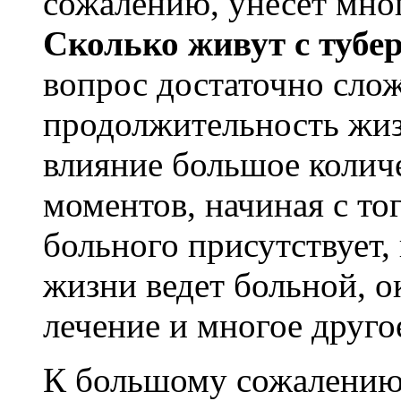
сожалению, унесет мно
солевые отложения, болевые ощущения 
Сколько живут с тубе
и повышает гибкость суставов
Желчь медведя настойка
Ку
Купить экстракт Маклюры
тут(нажать)
вопрос достаточно слож
применяется при диабете, болезнях пече
продолжительность жиз
кишечника, гастрите, язвах, желчном р
различных опухолях, болезни обмена ве
влияние большое колич
облысении, панкреатите, остеохондрозе,
радикулите, подагре, ревматизме, колите
моментов, начиная с тог
простатите
Купить настойку медвежьей желчи
больного присутствует, 
жизни ведет больной, о
лечение и многое друго
К большому сожалению,