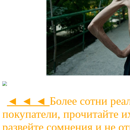
◄ ◄ ◄
Более сотни реа
покупатели, прочитайте и
развейте сомнения и не о