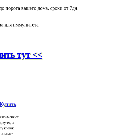
о порога вашего дома, сроки от 7дн.
ва для иммунитета
ить тут <<
Купить
Её применяют
ркулез, и
ту клеток
Оказывает