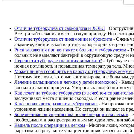
Отличие туберкулеза от саркоидоза и ХОБЛ
- Обструктивн
Все три заболевания имеют разную природу. Но некоторы
Отличие туберкулеза от пневмонии и бронхита
- Очень ч
анамнезе, клинической картине, лабораторных и рентгено
Риск заражения при контакте с больным туберкулезом
- Т
больных не выделяют бактерий в окружающую среду и не п
Перенести туберкулез на ногах возможно?
- Туберкулез –
ночная потливость и повышенная температура тела. Многи
Может ли врач сообщить на работу о туберкулезе, кому 
Поэтому все люди, которые контактировали с больным, д
Лечение кальцинатов в легких у детей возможно?
- Кальц
воспалительного процесса. У взрослых людей они могут с
Как лечат на тубзоне туберкулез (в лечебно-исправитель
заслуживают места лишения свободы. И если ранее лечени
Как снизить риск развития туберкулемы
- На протяжении 
условиями жизни населения. Но сегодня он вышел за пред
Болезненные ощущения шва после операции на легком
- 
необходимым и распространенным методом лечения забол
Кашель после операции на легком
- Многие люди, которы
наркозом и в результате у пациентов появляется сильный 