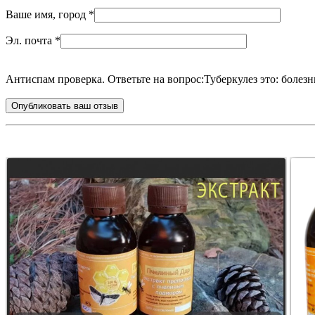
Ваше имя, город
*
Эл. почта
*
Антиспам проверка. Ответьте на вопрос:
Туберкулез это: болезн