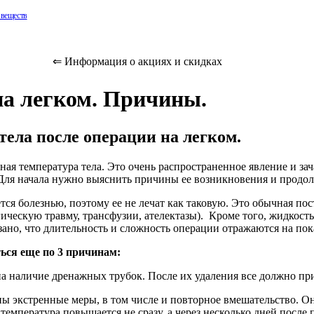
 веществ
а!
⇐ Информация о акциях и скидках
являющуюся
следования
на легком. Причины.
е, стойкую к
ха.
ла после операции на легком.
я температура тела. Это очень распространенное явление и зач
ив
 Для начала нужно выяснить причины ее возникновения и продо
их и др.
тся болезнью, поэтому ее не лечат как таковую. Это обычная по
разование
ческую травму, трансфузии, ателектазы). Кроме того, жидкость
ли
но, что длительность и сложность операции отражаются на пок
аверн и
ься еще по 3 причинам:
аличие дренажных трубок. После их удаления все должно при
абор
кстренные меры, в том числе и повторное вмешательство. Оно
емпература повышается не сразу, а через несколько дней после