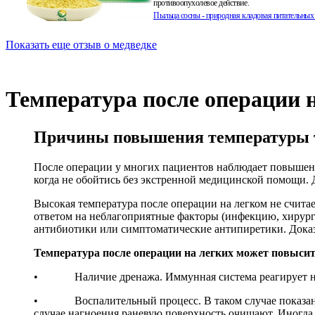
противоопухолевое действие.
Пыльца сосны - природная кладовая питательных
Показать еще отзыв о медведке
Исландский мох от туберкулез
Купить тут(нажать)
Мох (Цетрария) содержит усниновую кислоту, 
мощнейшим бактериостатическим средством. Ис
Температура после операции 
показали, отвар из цетрарии способен убивать даж
воздействию химических препаратов, палочку Ко
Исландский мох
Причины повышения температуры те
После операции у многих пациентов наблюдает повышенна
Настойка Восковой моли прот
когда не обойтись без экстренной медицинской помощи.
туберкулеза!
Настойка улучшает сопротивляемость клеток легк
Высокая температура после операции на легком не считае
органов к туберкулезной инфекции, блокирует об
ответом на неблагоприятные факторы (инфекцию, хирурги
новых очагов поражения. Ферменты восковой мо
антибиотики или симптоматические антипиретики. Доказа
разрушают палочку Коха, ускоряют заживление к
рассасывают очаги ;
Температура после операции на легких может повысит
Купить 15% настойку Восковой моли тут!
• Наличие дренажа. Иммунная система реагирует на н
Экспресс Тест на туберкулез
н
• Воспалительный процесс. В таком случае показаны э
ИммуноХром
случае нагноения раневую поверхность очищают. Иногда т