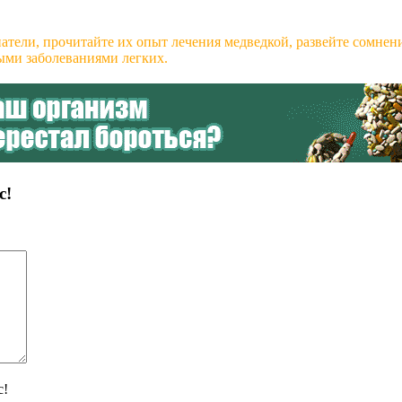
ь
атели, прочитайте их опыт лечения медведкой, развейте сомнен
ными заболеваниями легких.
ника,
пухолях,
колите,
с!
с!