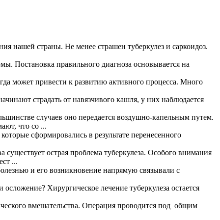
ния нашей страны. Не менее страшен туберкулез и саркоидоз.
омы. Постановка правильного диагноза основывается на
сегда может привести к развитию активного процесса. Много
 начинают страдать от навязчивого кашля, у них наблюдается
ольшинстве случаев оно передается воздушно-капельным путем.
т, что со ...
 которые сформировались в результате перенесенного
ва существует острая проблема туберкулеза. Особого внимания
т ...
болезнью и его возникновение напрямую связывали с
 осложение? Хирургическое лечение туберкулеза остается
ического вмешательства. Операция проводится под общим