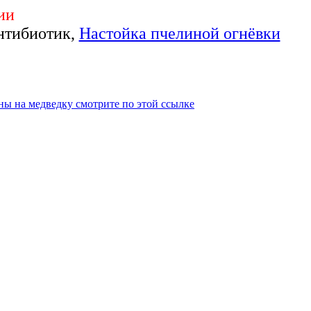
ии
нтибиотик,
Настойка пчелиной огнёвки
ны на медведку смотрите по этой ссылке