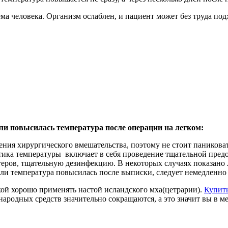
о выявления
ови или
еловека. Организм ослаблен, и пациент может без труда под
ностика в
иная
ка ферментов
обактерии
крытия,
ванию
сли повысилась температура после операции на легком:
дения хирургического вмешательства, поэтому не стоит паникова
ика температуры включает в себя проведение тщательной пред
блоко)
етеров, тщательную дезинфекцию. В некоторых случаях показа
ли температура повысилась после выписки, следует немедленно о
тва
системы,
дкой хорошо применять настой исландского мха(цетрарии).
Купить
суставов.
народных средств значительно сокращаются, а это значит вы в 
я в сутавах