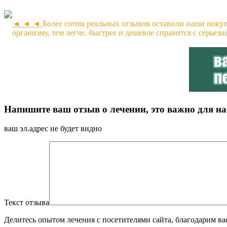
Желчь медведя настойка
Купит
◄ ◄ ◄
Более сотни реальных отзывов оставили наши покуп
тут(нажать)
организму, тем легче, быстрее и дешевле справится с серьез
применяется при диабете, болезнях печени, кишеч
гастрите, язвах, желчном рефлюксе, различных о
болезни обмена веществ, облысении, панкреатите,
остеохондрозе, радикулите, подагре, ревматизме, 
простатите
Купить настойку медвежьей желчи
Напишите ваш отзыв о лечении, это важно для на
ваш эл.адрес не будет видно
Текст отзыва
Делитесь опытом лечения с посетителями сайта, благодарим ва