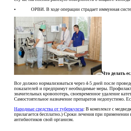
Данный Экспресс-тест предназначен для быстрог
антител к микобактерии туберкулеза в цельной кр
• ОРВИ. В ходе операции страдает иммунная система ч
плазме в один этап. Безопасная и анонимная диаг
домашних условиях.
Заказать сейчас!
Экстракт Восковой моли (пчел
огневка)
Экстракт – это высококонцентрированная вытяж
личинок. Оказывает губительное действие на мик
туберкулеза, разрушая их восковые защитные по
специфические ферменты способствуют рассасы
Что делать е
очаговых изменений.
Заказать сейчас!
Все должно нормализоваться через 4-5 дней после прове
показателей и предпримут необходимые меры. Профилакт
Экстракт Маклюры (Адамово я
значительных кровопотерь, своевременное удаление кат
Самостоятельное назначение препаратов недопустимо. Ес
Адамово яблоко применяют при лечении множес
заболеваний, в особенности сердечно-сосудистой 
Народные средства от туберкулеза
: В комплексе с медве
доброкачественных и злокачественных опухолей, 
прилагается бесплатно.) Сроки лечения при применении 
Уменьшает солевые отложения, болевые ощущени
антибиотиков свой организм.
и повышает гибкость суставов
Купить экстракт Маклюры