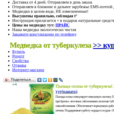
Доставка от 4 дней. Отправляем в день заказа
Отправляем в ближние и дальнее зарубежье EMS-почтой д
Медведки в целом виде, НЕ измельченные!
Высушены правильно, соблюдая t°
Инструкция прилагается + в подарок натуральные средст
Цены на медведку тут:
ПРАЙС
Наша медведка экологически чистая
Закажите консультацию по телефону
Медведка от туберкулеза
>> куп
Купить
Рецепт
Свойства
Отзывы
Интернет-магазин
Поделиться…
Пыльца сосны от туберкулеза!
тут(нажать)
Пыльца сосны стимулирует иммунную систему. 
при бронхо–легочных заболеваниях включая тубе
онкозаболевания. Обеспечивает нормальную рабо
печени. Поддерживает работу сердца и сосудов. 