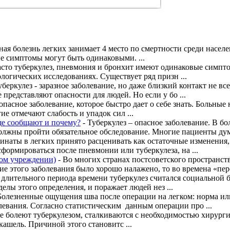
ая болезнь легких занимает 4 место по смертности среди населе
е симптомы могут быть одинаковыми. ...
асто туберкулез, пневмония и бронхит имеют одинаковые симпт
логических исследованиях. Существует ряд призн ...
уберкулез - заразное заболевание, но даже близкий контакт не в
редставляют опасности для людей. Но если у бо ...
 опасное заболевание, которое быстро дает о себе знать. Больные
е отмечают слабость и упадок сил ...
еще сообщают и почему?
- Туберкулез – опасное заболевание. В б
олжны пройти обязательное обследование. Многие пациенты думаю
инаты в легких принято расценивать как остаточные изменения,
формироваться после пневмонии или туберкулеза, на ...
ном учреждении)
- Во многих странах постсоветского пространст
е этого заболевания было хорошо налажено, то во времена «перес
длительного периода времени туберкулез считался социальной 
елы этого определения, и поражает людей нез ...
Болезненные ощущения шва после операции на легком: норма или
евания. Согласно статистическим данным операции про ...
е болеют туберкулезом, сталкиваются с необходимостью хирург
кашель. Причиной этого становитс ...