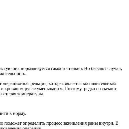
астую она нормализуется самостоятельно. Но бывают случаи,
лжительность.
стоперационная реакция, которая является воспалительным
 в кровяном русле уменьшается. Поэтому редко назначают
азателях температуры.
йти в норму.
 поможет определить процесс заживления раны внутри. В
 проведения операции.