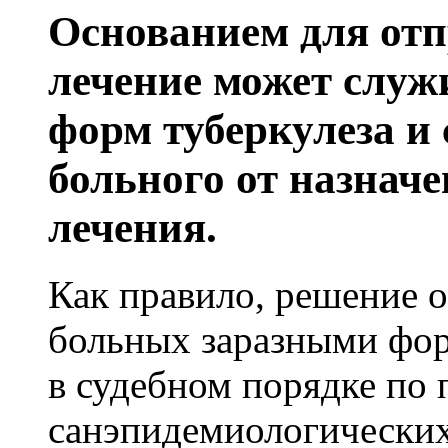
Основанием для отп
солевые отложения, болевые ощущения 
и повышает гибкость суставов
Желчь медведя настойка
Ку
Купить экстракт Маклюры
лечение может слу
тут(нажать)
применяется при диабете, болезнях пече
форм туберкулеза и
кишечника, гастрите, язвах, желчном р
различных опухолях, болезни обмена ве
больного от назнач
облысении, панкреатите, остеохондрозе,
радикулите, подагре, ревматизме, колите
лечения.
простатите
Купить настойку медвежьей желчи
Как правило, решение 
больных заразными фор
в судебном порядке по
санэпидемиологических