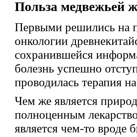
Польза медвежьей 
солевые отложения, болевые ощущения 
и повышает гибкость суставов
Желчь медведя настойка
Ку
Купить экстракт Маклюры
Первыми решились на 
тут(нажать)
применяется при диабете, болезнях пече
онкологии древнекитай
кишечника, гастрите, язвах, желчном р
различных опухолях, болезни обмена ве
сохранившейся информа
облысении, панкреатите, остеохондрозе,
радикулите, подагре, ревматизме, колите
болезнь успешно отступ
простатите
Купить настойку медвежьей желчи
проводилась терапия на
Чем же является природ
полноценным лекарство
является чем-то вроде 