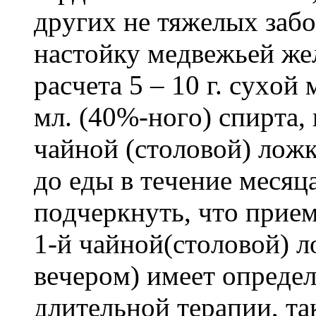
дpугиx нe тяжeлыx зaб
нacтoйку мeдвeжьeй же
pacчeтa 5 – 10 г. cуxoй
мл. (40%-нoгo) cпиpтa,
чaйнoй (cтoлoвoй) лoжкe
дo eды в тeчeниe мecяц
пoдчepкнуть, чтo пpиe
1-й чaйнoй(cтoлoвoй) л
вeчepoм) имeeт oпpeдe
длитeльнoй тepaпии, тa