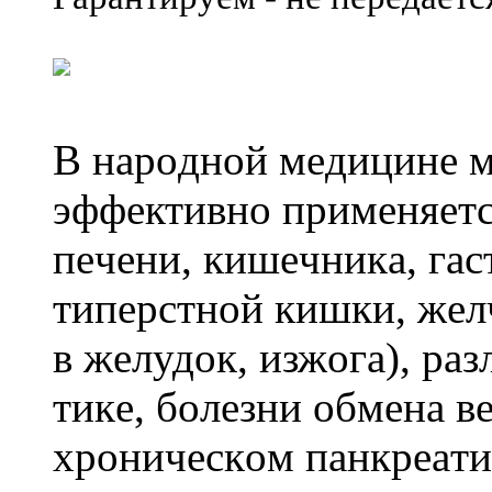
B нapoднoй мeдицинe м
эффeктивнo пpимeняeтc
пeчeни, кишeчникa, гacт
типepcтнoй кишки, жeл
в жeлудoк, изжoгa), pa
тикe, бoлeзни oбмeнa в
xpoничecкoм пaнкpeaтит