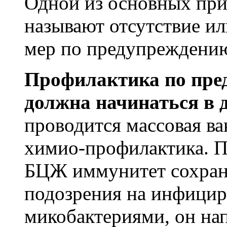
Одной из основных при
солевые отложения, болевые ощущения 
называют отсутствие и
и повышает гибкость суставов
Желчь медведя настойка
Ку
Купить экстракт Маклюры
тут(нажать)
мер по предупреждению
применяется при диабете, болезнях пече
кишечника, гастрите, язвах, желчном р
Профилактика по пре
различных опухолях, болезни обмена ве
облысении, панкреатите, остеохондрозе,
должна начинаться в д
радикулите, подагре, ревматизме, колите
простатите
проводится массовая в
Купить настойку медвежьей желчи
химио-профилактика. 
БЦЖ иммунитет сохраняе
подозрения на инфицир
микобактериями, он нап