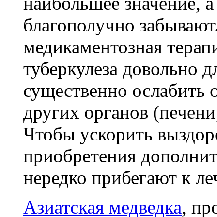
наибольшее значение, а 
солевые отложения, болевые ощущения 
благополучно забывают
и повышает гибкость суставов
Желчь медведя настойка
Ку
Купить экстракт Маклюры
тут(нажать)
медикаментозная терап
применяется при диабете, болезнях пече
туберкулеза довольно д
кишечника, гастрите, язвах, желчном р
различных опухолях, болезни обмена ве
облысении, панкреатите, остеохондрозе,
существенно ослабить о
радикулите, подагре, ревматизме, колите
простатите
других органов (печени,
Купить настойку медвежьей желчи
Чтобы ускорить выздор
приобретения дополнит
нередко прибегают к л
Азиатская медведка
, п