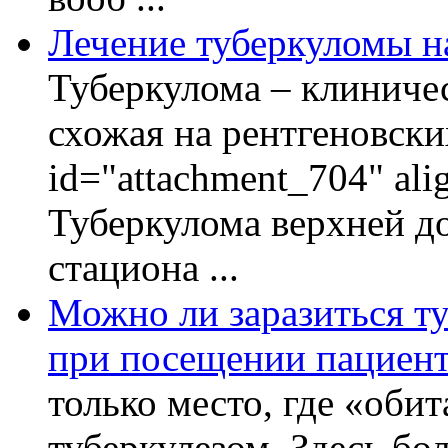
Лечение туберкуломы н
Туберкулома – клиничес
схожая на рентгеновски
id="attachment_704" ali
Туберкулома верхней до
стациона ...
Можно ли заразиться ту
при посещении пациент
только место, где «оби
туберкулезом. Здесь бол