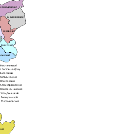
ь
ника,
пухолях,
колите,