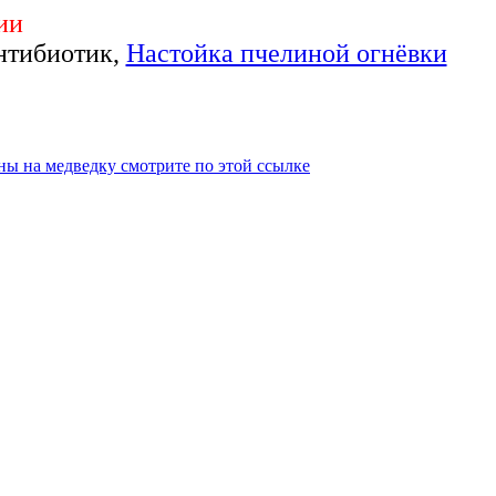
ии
нтибиотик,
Настойка пчелиной огнёвки
ны на медведку смотрите по этой ссылке