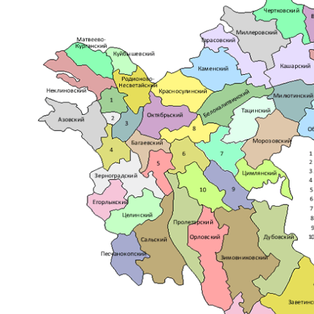
Желчь медведя настойка
Купит
тут(нажать)
применяется при диабете, болезнях печени, кишеч
гастрите, язвах, желчном рефлюксе, различных о
болезни обмена веществ, облысении, панкреатите,
остеохондрозе, радикулите, подагре, ревматизме, 
простатите
Купить настойку медвежьей желчи