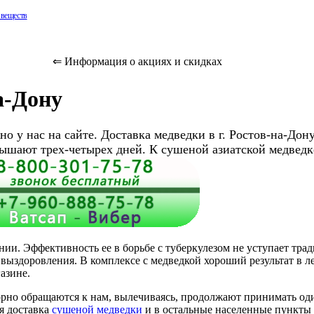
 веществ
а!
⇐ Информация о акциях и скидках
являющуюся
следования
а-Дону
е, стойкую к
ха.
о у нас на сайте. Доставка медведки в г. Ростов-на-Дон
ышают трех-четырех дней. К сушеной азиатской медведк
ив
их и др.
разование
ли
аверн и
нии. Эффективность ее в борьбе с туберкулезом не уступает т
выздоровления. В комплексе с медведкой хороший результат в л
азине.
абор
орно обращаются к нам, вылечиваясь, продолжают принимать оди
я доставка
сушеной медведки
и в остальные населенные пункты 