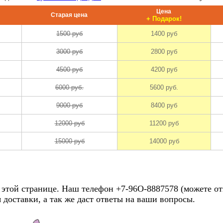
о выявления
ови или
ностика в
иная
ка ферментов
обактерии
крытия,
ванию
блоко)
тва
системы,
суставов.
этой странице. Наш телефон +7-96О-8887578 (можете отпр
я в сутавах
 доставки, а так же даст ответы на ваши вопросы.