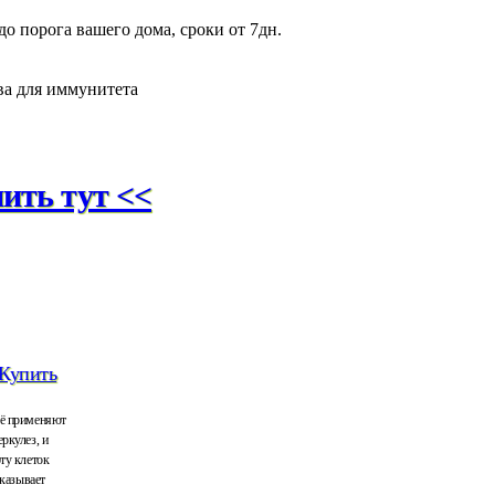
о порога вашего дома, сроки от 7дн.
ва для иммунитета
ить тут <<
Купить
Её применяют
ркулез, и
ту клеток
Оказывает