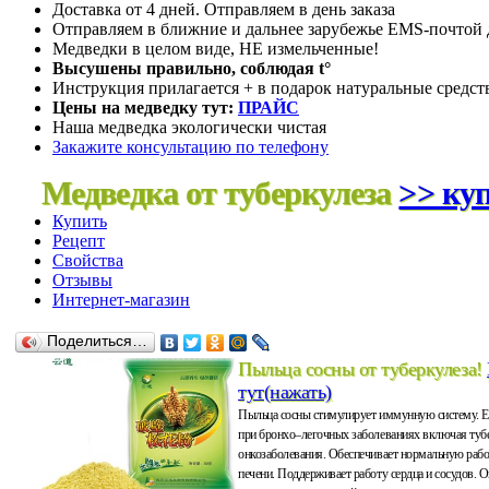
Доставка от 4 дней. Отправляем в день заказа
Отправляем в ближние и дальнее зарубежье EMS-почтой д
Медведки в целом виде, НЕ измельченные!
Высушены правильно, соблюдая t°
Инструкция прилагается + в подарок натуральные средст
Цены на медведку тут:
ПРАЙС
Наша медведка экологически чистая
Закажите консультацию по телефону
Медведка от туберкулеза
>> куп
Купить
Рецепт
Свойства
Отзывы
Интернет-магазин
Поделиться…
Пыльца сосны от туберкулеза!
тут(нажать)
Пыльца сосны стимулирует иммунную систему. 
при бронхо–легочных заболеваниях включая тубе
онкозаболевания. Обеспечивает нормальную рабо
печени. Поддерживает работу сердца и сосудов. 