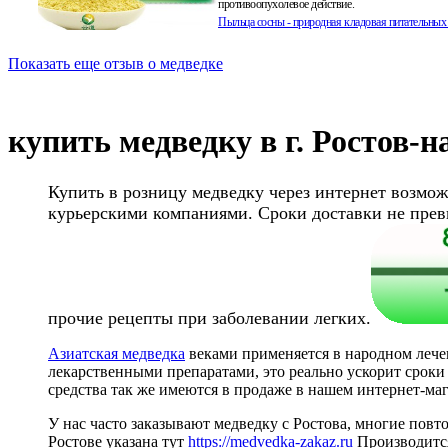
противоопухолевое действие.
Пыльца сосны - природная кладовая питательных
Показать еще отзыв о медведке
Исландский мох от туберкулез
Купить тут(нажать)
Мох (Цетрария) содержит усниновую кислоту, 
мощнейшим бактериостатическим средством. Ис
купить медведку в г. Ростов-н
показали, отвар из цетрарии способен убивать даж
воздействию химических препаратов, палочку Ко
Исландский мох
Купить в розницу медведку через интернет возможн
курьерскими компаниями. Сроки доставки не прев
Настойка Восковой моли прот
туберкулеза!
Настойка улучшает сопротивляемость клеток легк
органов к туберкулезной инфекции, блокирует об
прочие рецепты при заболевании легких.
новых очагов поражения. Ферменты восковой мо
разрушают палочку Коха, ускоряют заживление к
Азиатская медведка
веками применяется в народном лече
рассасывают очаги ;
лекарственными препаратами, это реально ускорит сроки 
Купить 15% настойку Восковой моли тут!
средства так же имеются в продаже в нашем интернет-маг
Экспресс Тест на туберкулез
н
У нас часто заказывают медведку с Ростова, многие повт
ИммуноХром
Ростове указана тут
https://medvedka-zakaz.ru
Производитс